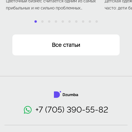
Цветочный бизнес считается одним из самых
Детская одеж
прибыльных и не сильно проблемных
часто: дети б
вариантов для старта или расширения
максимум сез
предпринимательской деятельности. Чаще
детской оде
всего под этим понимают цветочный ларек,
средств. Но т
бутик или салон цветов. Но продавать цветы
конкуренция 
можно и через интернет. Для уже
задействоват
Все статьи
работающего оффлайн-бизнеса сайт может
И онлайн-тор
стать хорошим дополнительным каналом
эффективных 
продаж. Рассказываем, как организовать
продажу цветов онлайн, и что для этого
понадобится.
+7 (705) 390-55-82