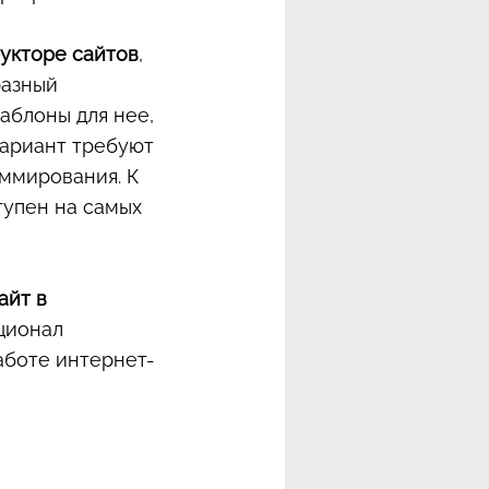
рукторе сайтов
,
разный
аблоны для нее,
 вариант требуют
аммирования. К
тупен на самых
айт в
кционал
аботе интернет-