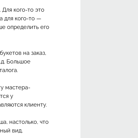
 Для кого-то это
а для кого-то —
ше определить его
 букетов на заказ,
.д. Большое
талога.
ту мастера-
тся у
авляются клиенту.
а, настолько, что
ный вид,