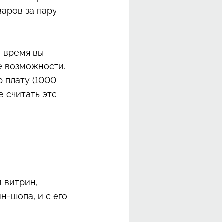
варов за пару
о время вы
е возможности.
 плату (1000
е считать это
и витрин,
-шопа, и с его