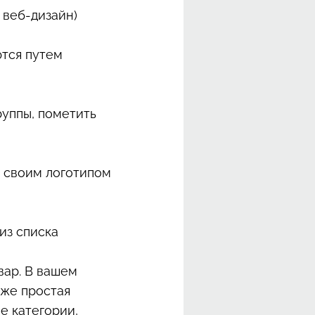
 веб-дизайн)
ются путем
руппы, пометить
о своим логотипом
из списка
вар. В вашем
 же простая
е категории,