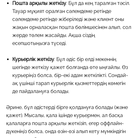
Пошта арқылы жеткізу
. Бұл да кең таралған тәсіл.
Тауар мұқият оралған сәлемдеме ретінде
сәлемдеме ретінде жіберіледі және клиент оны
жақын орналасқан пошта бөлімшесінен алып, сол
жерде төлем жасайды. Ақша сіздің
есепшотыңызға түседі.
Курьерлік жеткізу
. Бұл әдіс бір елді мекеннің
шегінде жеткізу қажет болғанда өте ыңғайлы. Өз
курьеріңіз болса, бір-екі адам жеткілікті. Сондай-
ақ үшінші тарап курьерлік қызметтердің көмегін
де пайдалануға болады.
Әрине, бұл әдістерді бірге қолдануға болады (және
қажет). Мысалы, қала ішінде курьермен, ал басқа
қалаларға пошта арқылы жеткізіп, егер оффлайн-
дүкеніңіз болса, онда өзін-өзі алып кету мүмкіндігін