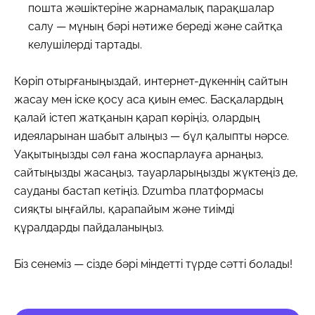
пошта жәшіктеріне жарнамалық парақшалар
салу — мұның бәрі нәтиже береді және сайтқа
келушілерді тартады.
Көріп отырғаныңыздай, интернет-дүкеннің сайтын
жасау мен іске қосу аса қиын емес. Басқалардың
қалай істеп жатқанын қарап көріңіз, олардың
идеяларынан шабыт алыңыз — бұл қалыпты нәрсе.
Уақытыңызды сәл ғана жоспарлауға арнаңыз,
сайтыңызды жасаңыз, тауарларыңызды жүктеңіз де,
сауданы бастап кетіңіз. Dzumba платформасы
сияқты ыңғайлы, қарапайым және тиімді
құралдарды пайдаланыңыз.
Біз сенеміз — сізде бәрі міндетті түрде сәтті болады!