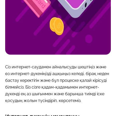
Сіз интернет-саудамен айналысуды шештіңіз және
өз интернет-дүкеніңізді ашқыңыз келеді, бірақ неден
бастау керектігін және бұл процеске қалай кірісуді
білмейсіз. Біз сізге қадам-қадамымен интернет-
дүкенді ең аз шығынмен және барынша тиімді іске
қосудың жолын түсіндіріп, көрсетеміз.