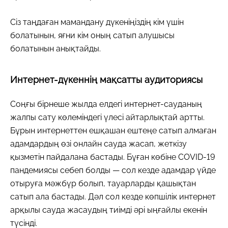
Сіз таңдаған мамандану дүкеніңіздің кім үшін
болатынын, яғни кім оның сатып алушысы
болатынын анықтайды.
Интернет-дүкеннің мақсатты аудиториясы
Соңғы бірнеше жылда елдегі интернет-сауданың
жалпы сату көлеміндегі үлесі айтарлықтай артты.
Бұрын интернеттен ешқашан ештеңе сатып алмаған
адамдардың өзі онлайн сауда жасап, жеткізу
қызметін пайдалана бастады. Бұған көбіне COVID-19
пандемиясы себеп болды — сол кезде адамдар үйде
отыруға мәжбүр болып, тауарларды қашықтан
сатып ала бастады. Дәл сол кезде көпшілік интернет
арқылы сауда жасаудың тиімді әрі ыңғайлы екенін
түсінді.