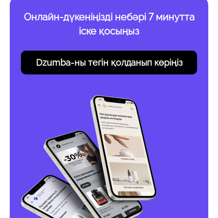
Онлайн-дүкеніңізді небәрі 7 минутта
іске қосыңыз
Dzumba-ны тегін қолданып көріңіз