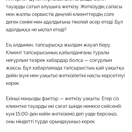
тауарды сатып алушыға жеткізу. Жеткізудің сапасы
мен жалпы сервистік деңгейі клиенттердің сізге
деген сенімі мен адалдығына тікелей әсер етеді. Бұл
адалдыққа не ықпал етеді?
Ең алдымен, тапсырысқа жылдам жауап беру.
Клиент тапсырысының қабылданғаны туралы
неғұрлым тезірек хабардар болса — соғұрлым
жақсы. Бұл хабарламада тапсырыстың қай уақытқа
дейін (күні мен уақыты) жеткізілетіні нақты көрсетілуі
керек.
Екінші маңызды фактор — жеткізу уақыты. Егер сіз
клиентке тауарды екі сағат ішінде немесе сейсенбі
күні 15:00-ден кейін жеткіземіз деп уәде берсеңіз,
оны міндетті түрде орындауыңыз керек.