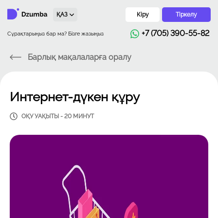
ҚАЗ
Кіру
Тіркелу
+7 (705) 390-55-82
Сұрақтарыңыз бар ма? Бізге жазыңыз
Барлық мақалаларға оралу
Интернет-дүкен құру
ОҚУ УАҚЫТЫ - 20 МИНУТ