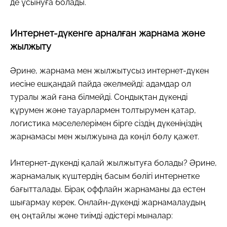
де ұсынуға болады.
Интернет-дүкенге арналған жарнама және
жылжыту
Әрине, жарнама мен жылжытусыз интернет-дүкен
иесіне ешқандай пайда әкелмейді: адамдар ол
туралы жай ғана білмейді. Сондықтан дүкенді
құрумен және тауарлармен толтырумен қатар,
логистика мәселелерімен бірге сіздің дүкеніңіздің
жарнамасы мен жылжуына да көңіл бөлу қажет.
Интернет-дүкенді қалай жылжытуға болады? Әрине,
жарнамалық күштердің басым бөлігі интернетке
бағытталады. Бірақ оффлайн жарнаманы да естен
шығармау керек. Онлайн-дүкенді жарнамалаудың
ең оңтайлы және тиімді әдістері мыналар: