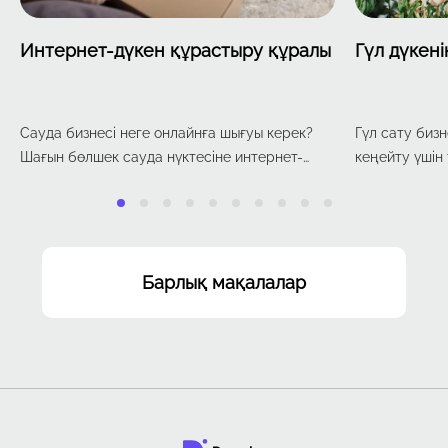
Интернет-дүкен құрастыру құралы
Гүл дүкен
Сауда бизнесі неге онлайнға шығуы керек?
Гүл сату бизн
Шағын бөлшек сауда нүктесіне интернет-
кеңейту үшін
дүкен қажет пе? Тек онлайн арқылы бизнес
нұсқалардың 
жүргізуге бола ма?
бұл гүл дүңгі
дегенді білді
арқылы да са
дүкеніңіз бо
Барлық мақалалар
жақсы сату а
мақалада онл
ұйымдастыру
екенін айтып 