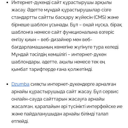
Интернет-дүкенді сайт құрастырушы арқылы
жасау. Әдетте мұндай құрастырушылар сізге
стандартты сайтты басқару жүйесін (CMS) және
бірнеше шаблон ұсынады. Бұл – оңай нұсқа, бірақ
шаблонға немесе сайт функционалына өзгеріс
енгізу қиын – веб-дизайнер мен веб-
бағдарламашының көмегіне жүгінуге тура келеді.
Мұндай тәсілдің кемшілігі – интернет-дүкен
шаблондары, әдетте, ақылы немесе тек ең
қымбат тарифтерде ғана қолжетімді.
Dzumba
сияқты интернет-дүкендерге арналған
арнайы құрастырушыда сайт жасау. Бұл сервис
онлайн-сауда сайттарын жасауға арнайы
жасалған, қарапайым әрі түсінікті интерфейске ие
және пайдаланушыдан арнайы білімді талап
етпейді.