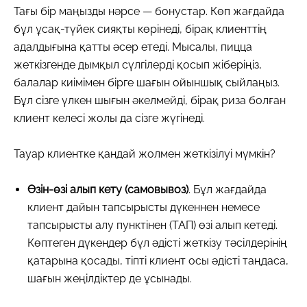
Тағы бір маңызды нәрсе — бонустар. Көп жағдайда
бұл ұсақ-түйек сияқты көрінеді, бірақ клиенттің
адалдығына қатты әсер етеді. Мысалы, пицца
жеткізгенде дымқыл сүлгілерді қосып жіберіңіз,
балалар киімімен бірге шағын ойыншық сыйлаңыз.
Бұл сізге үлкен шығын әкелмейді, бірақ риза болған
клиент келесі жолы да сізге жүгінеді.
Тауар клиентке қандай жолмен жеткізілуі мүмкін?
Өзін-өзі алып кету (самовывоз)
. Бұл жағдайда
клиент дайын тапсырысты дүкеннен немесе
тапсырысты алу пунктінен (ТАП) өзі алып кетеді.
Көптеген дүкендер бұл әдісті жеткізу тәсілдерінің
қатарына қосады, тіпті клиент осы әдісті таңдаса,
шағын жеңілдіктер де ұсынады.