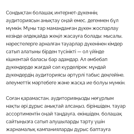
Сондықтан болашақ интернет-дүкеннің
аудиториясын анықтау оңай емес, дегенмен бұл
мүмкін. Мұны тар маманданған дүкен жоспарлау
кезінде әлдеқайда жеңіл жасауға болады: мысалы,
нәрестелерге арналған тауарлар дүкенінен кімдер
сатып алатыны бірден түсінікті — ол үйінде
кішкентай баласы бар адамдар. Ал әмбебап
дүкендерде жағдай сәл күрделірек: мұндай
дүкендердің аудиториясы әртүрлі табыс деңгейіне,
әлеуметтік мәртебеге және жасқа ие болуы мүмкін.
Соған қарамастан, аудиторияңызды неғұрлым
нақты әрі дұрыс анықтай алсаңыз, біріншіден, тауар
ассортиментін оңай таңдауға, екіншіден, болашақ
сайтыңызға сатып алушыларды тарту үшін
жарнамалық кампанияларды дұрыс баптауға