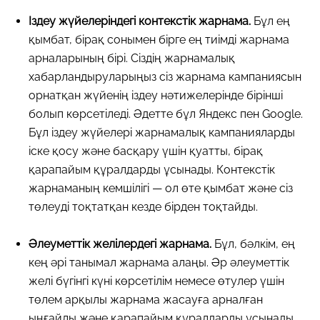
Іздеу жүйелеріндегі контекстік жарнама.
Бұл ең
қымбат, бірақ сонымен бірге ең тиімді жарнама
арналарының бірі. Сіздің жарнамалық
хабарландыруларыңыз сіз жарнама кампаниясын
орнатқан жүйенің іздеу нәтижелерінде бірінші
болып көрсетіледі. Әдетте бұл Яндекс пен Google.
Бұл іздеу жүйелері жарнамалық кампанияларды
іске қосу және басқару үшін қуатты, бірақ
қарапайым құралдарды ұсынады. Контекстік
жарнаманың кемшілігі — ол өте қымбат және сіз
төлеуді тоқтатқан кезде бірден тоқтайды.
Әлеуметтік желілердегі жарнама.
Бұл, бәлкім, ең
кең әрі танымал жарнама алаңы. Әр әлеуметтік
желі бүгінгі күні көрсетілім немесе өтулер үшін
төлем арқылы жарнама жасауға арналған
ыңғайлы және қарапайым құралдарды ұсынады.