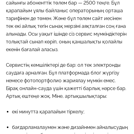
сайынғы абоненттік төлем бар — 2500 теңге. Бұл
қарапайым ұялы байланыс операторының орташа
тарифінен де төмен. Және бұл төлем сайт иесінен
тек екі айлық тегін сынақ мерзімі аяқталған соң ғана
алынады. Осы уақыт ішінде сіз сервис мүмкіндіктерін
толықтай сынап көріп, оның қаншалықты қолайлы
екенін бағалай аласыз.
Сервистің кемшіліктері де бар: ол тек электронды
саудаға арналған. Бұл платформада блог жүргізу
немесе фотопортфолио жариялау мүмкін емес.
Бірақ онлайн-сауда үшін қажетті барлық нәрсе бар.
Артық ештеңе жоқ. Міне, артықшылықтары:
екі минутта қарапайым тіркелу;
бағдарламалаумен және дизайнмен айналысудың