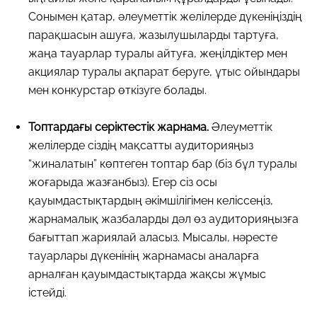
Сонымен қатар, әлеуметтік желілерде дүкеніңіздің
парақшасын ашуға, жазылушыларды тартуға,
жаңа тауарлар туралы айтуға, жеңілдіктер мен
акциялар туралы ақпарат беруге, ұтыс ойындары
мен конкурстар өткізуге болады.
Топтардағы серіктестік жарнама.
Әлеуметтік
желілерде сіздің мақсатты аудиторияңыз
“жиналатын” көптеген топтар бар (біз бұл туралы
жоғарыда жазғанбыз). Егер сіз осы
қауымдастықтардың әкімшілігімен келіссеңіз,
жарнамалық жазбаларды дәл өз аудиторияңызға
бағыттап жариялай аласыз. Мысалы, нәресте
тауарлары дүкенінің жарнамасы аналарға
арналған қауымдастықтарда жақсы жұмыс
істейді.