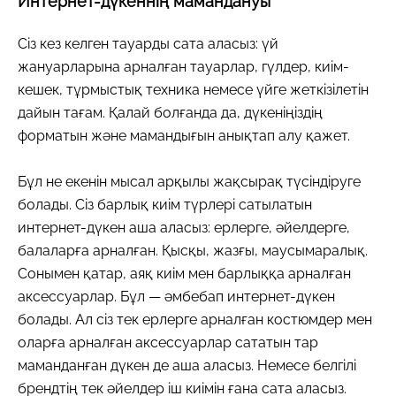
Интернет-дүкеннің мамандануы
Сіз кез келген тауарды сата аласыз: үй
жануарларына арналған тауарлар, гүлдер, киім-
кешек, тұрмыстық техника немесе үйге жеткізілетін
дайын тағам. Қалай болғанда да, дүкеніңіздің
форматын және мамандығын анықтап алу қажет.
Бұл не екенін мысал арқылы жақсырақ түсіндіруге
болады. Сіз барлық киім түрлері сатылатын
интернет-дүкен аша аласыз: ерлерге, әйелдерге,
балаларға арналған. Қысқы, жазғы, маусымаралық.
Сонымен қатар, аяқ киім мен барлыққа арналған
аксессуарлар. Бұл — әмбебап интернет-дүкен
болады. Ал сіз тек ерлерге арналған костюмдер мен
оларға арналған аксессуарлар сататын тар
маманданған дүкен де аша аласыз. Немесе белгілі
брендтің тек әйелдер іш киімін ғана сата аласыз.