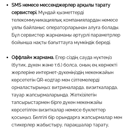
SMS немесе мессенджерлер арқылы тарату
сервистері.
Мұндай қызметтерді
телекоммуникациялық компаниялардан немесе
ұялы байланыс операторларынан алуға болады.
Бұл сервистер жарнаманы әртүрлі параметрлер
бойынша нақты бағыттауға мүмкіндік береді.
Оффлайн жарнама.
Егер сіздің сауда нүктеңіз
(бутик, дүкен және т.б.) болса, оның ең көрнекті
жерлеріне интернет-дүкеніңіздің мекенжайын
көрсететін QR-кодтар мен сілтемелерді
орналастырыңыз: витриналарда, визиткаларда,
тауар жапсырмаларында. Жеткізілетін
тапсырыстармен бірге дүкен мекенжайы
көрсетілген визиткалар немесе буклеттер
қосыңыз. Белгілі бір орындарға жапсырмалар мен
стикерлер жабыстыру, парақшалар тарату,