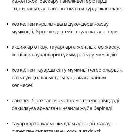
қажеті жоқ: басқару панеліндегі өрістерді
толтырасыз, ал сайт автоматты түрде жасалады;
кез келген құрылымдағы дүкендерді жасау
мүмкіндігі, бірнеше деңгейлі тауар каталогтары;
акциялар өткізу, тауарларға жеңілдіктер жасау,
жеңілдік науқандарын ұйымдастыру мүмкіндігі;
кез келген тауарды сату мүмкіндігі (егер олардың
сатылуы қолданыстағы заңнамаға қайшы
келмесе);
сайтпен бірге тапсырыстар мен жеткізілімдерді
бақылауға арналған ыңғайлы жүйе беріледі;
тауар карточкасын жылдам әрі оңай жасау —
сурет пен сипаттаманы қосу жеткілікті;