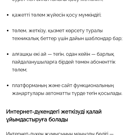
қажетті төлем жүйесін қосу мүмкіндігі;
төлем, жеткізу, қызмет көрсету туралы
техникалық беттер үшін дайын шаблондар бар;
алғашқы екі ай — тегін, одан кейін — барлық
пайдаланушыларға бірдей төмен абоненттік
төлем;
платформаның және сайт функционалының
жаңартулары автоматты түрде тегін қосылады.
Интернет-дүкендегі жеткізуді қалай
ұйымдастыруға болады
Интернет-дүкен жұмысының маңызды бөлігі —