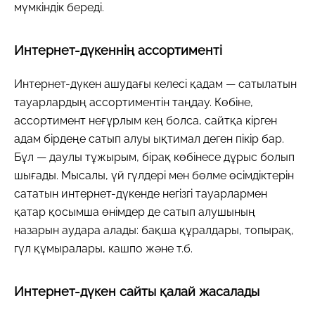
мүмкіндік береді.
Интернет-дүкеннің ассортименті
Интернет-дүкен ашудағы келесі қадам — сатылатын
тауарлардың ассортиментін таңдау. Көбіне,
ассортимент неғұрлым кең болса, сайтқа кірген
адам бірдеңе сатып алуы ықтимал деген пікір бар.
Бұл — даулы тұжырым, бірақ көбінесе дұрыс болып
шығады. Мысалы, үй гүлдері мен бөлме өсімдіктерін
сататын интернет-дүкенде негізгі тауарлармен
қатар қосымша өнімдер де сатып алушының
назарын аудара алады: бақша құралдары, топырақ,
гүл құмыралары, кашпо және т.б.
Интернет-дүкен сайты қалай жасалады