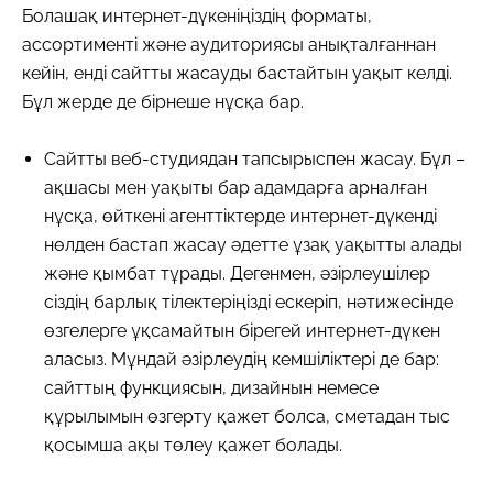
Болашақ интернет-дүкеніңіздің форматы,
ассортименті және аудиториясы анықталғаннан
кейін, енді сайтты жасауды бастайтын уақыт келді.
Бұл жерде де бірнеше нұсқа бар.
Сайтты веб-студиядан тапсырыспен жасау. Бұл –
ақшасы мен уақыты бар адамдарға арналған
нұсқа, өйткені агенттіктерде интернет-дүкенді
нөлден бастап жасау әдетте ұзақ уақытты алады
және қымбат тұрады. Дегенмен, әзірлеушілер
сіздің барлық тілектеріңізді ескеріп, нәтижесінде
өзгелерге ұқсамайтын бірегей интернет-дүкен
аласыз. Мұндай әзірлеудің кемшіліктері де бар:
сайттың функциясын, дизайнын немесе
құрылымын өзгерту қажет болса, сметадан тыс
қосымша ақы төлеу қажет болады.