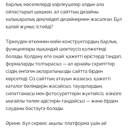
барлық мәселелерді әзірлеушілер алдын ала
ойластырып шешкен, ал сайттың дизайны
халықаралық деңгейдегі дизайнермен жасалған. Бұл
қалай жұмыс істейді?
Тіркеуден өткеннен кейін конструктордың барлық
функциялары ешқандай шектеусіз қолжетімді
болады. Қолдану өте оңай: қажетті өрістерді таңдап,
формаларды толтырасыз — ал арнайы скрипттер
сіздің енгізген ақпаратыңызды сайтта бірден
көрсетеді. Сіз сайттың атауын жазасыз, қажетті
каталог бөлімдерін жасайсыз, тауарлардың
сипаттамасы мен фотосуреттерін жүктейсіз, өзіңізге
ыңғайлы төлем әдістерін таңдайсыз — және бірден
сауданы бастауға болады.
Әрине, бұл сервис ақылы: платформа үшін ай