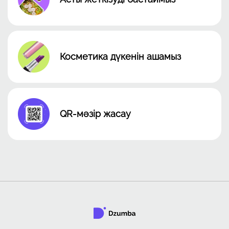
Косметика дүкенін ашамыз
QR-мәзір жасау