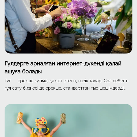
Гүлдерге арналған интернет-дүкенді қалай
ашуға болады
Гүл — ерекше күтімді қажет ететін, нәзік тауар. Сол себепті
гүл сату бизнесі де ерекше, стандарттан тыс шешімдерді
талап етеді. Солардың бірі — гүлдерді интернет арқылы сату.