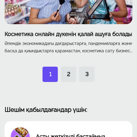
Косметика онлайн дүкенін қалай ашуға болады
Әлемдік экономикадағы дағдарыстарға, пандемияларға және
басқа да қиындықтарға қарамастан, косметика сату бизнесі
өз орнын жоғалтпай келеді. Косметика мен парфюмерия
басқа тауарлармен салыстырғанда сұранысын
жоғалтпайды. Неліктен бұлай?
1
2
3
Шешім қабылдағандар үшін:
Асты жеткізуді бастаймыз