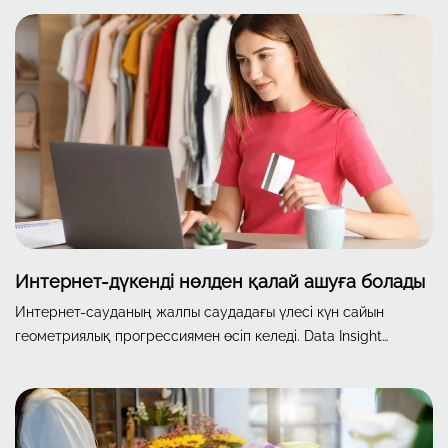
қаржы талап ететін әдістерін де түсіндіреміз.
Интернет-дүкенді нөлден қалай ашуға болады
Интернет-сауданың жалпы саудадағы үлесі күн сайын
геометриялық прогрессиямен өсіп келеді. Data Insight
тәуелсіз маркетинг агенттігінің деректеріне сәйкес, 2021
жылы Ресейде онлайн-тапсырыстар саны алдыңғы жылмен
салыстырғанда 104%-ға артты, ал нарық көлемі рубльмен
есептегенде 52%-ға өсті.