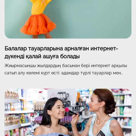
Балалар тауарларына арналған интернет-
дүкенді қалай ашуға болады
Жиырмасыншы жылдардың басынан бері интернет арқылы
сатып алу көлемі күрт өсті: адамдар түрлі тауарлар мен
азық-түлікті онлайн жиі әрі көп тапсырыс бере бастады.
Бұған COVID-19 пандемиясы да әсер етті — адамдар
карантин режимінде үйде отырып, барлық қажеттіліктерін
қашықтан сатып алуға мәжбүр болды.