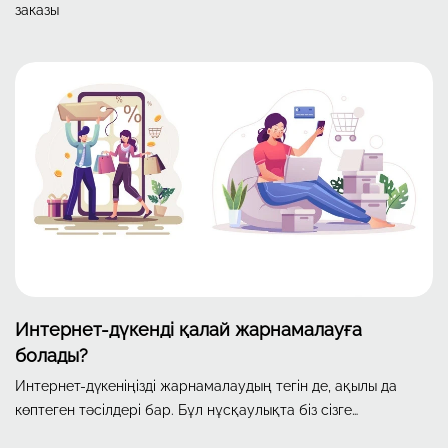
заказы
Интернет-дүкенді қалай жарнамалауға
болады?
Интернет-дүкеніңізді жарнамалаудың тегін де, ақылы да
көптеген тәсілдері бар. Бұл нұсқаулықта біз сізге
жарнаманың ешқандай шығынсыз түрлерін де, аздаған