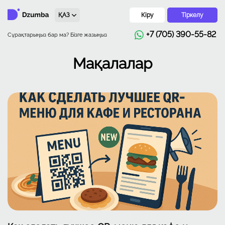
ҚАЗ
Кіру
Тіркелу
+7 (705) 390-55-82
Сұрақтарыңыз бар ма? Бізге жазыңыз
Мақалалар