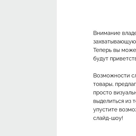
Внимание владе
захватывающую 
Теперь вы може
будут приветст
Возможности сл
товары, предла
просто визуаль
выделиться из 
упустите возмо
слайд-шоу!