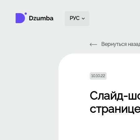
РУС
Вернуться наза
10.10.22
Слайд-шо
страниц