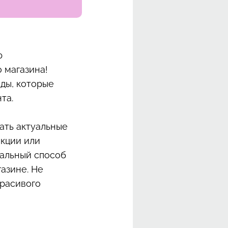
ю
 магазина!
ды, которые
та.
ать актуальные
екции или
еальный способ
азине. Не
красивого