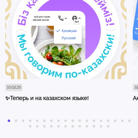
10.02.25
31
✨Теперь и на казахском языке!
А